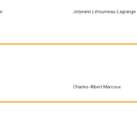
se
Jolyeann Létourneau-Lagrange
Charles-Albert Marcoux