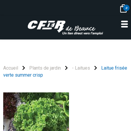
0
Skip
to
content
Accueil
Plants de jardin
- Laitues
Laitue frisée
verte summer crisp