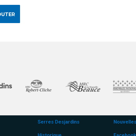
OUTER
Serres Desjardins
Nouvelle
Historique
Faceboo