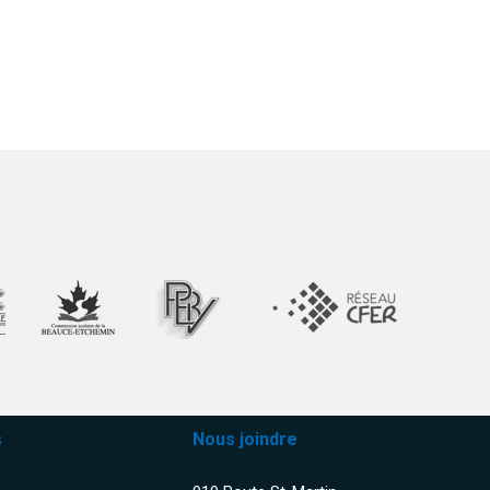
s
Nous joindre
k