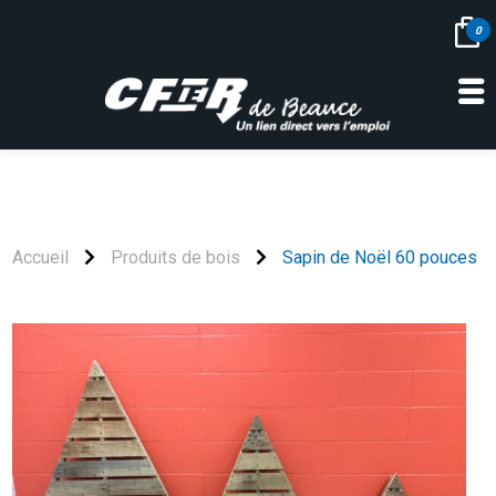
0
Skip
to
content
Accueil
Produits de bois
Sapin de Noël 60 pouces